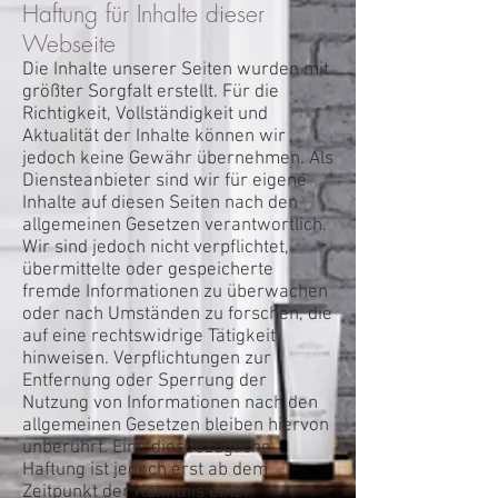
Haftung für Inhalte dieser
Webseite
Die Inhalte unserer Seiten wurden mit
größter Sorgfalt erstellt. Für die
Richtigkeit, Vollständigkeit und
Aktualität der Inhalte können wir
jedoch keine Gewähr übernehmen. Als
Diensteanbieter sind wir für eigene
Inhalte auf diesen Seiten nach den
allgemeinen Gesetzen verantwortlich.
Wir sind jedoch nicht verpflichtet,
übermittelte oder gespeicherte
fremde Informationen zu überwachen
oder nach Umständen zu forschen, die
auf eine rechtswidrige Tätigkeit
hinweisen. Verpflichtungen zur
Entfernung oder Sperrung der
Nutzung von Informationen nach den
allgemeinen Gesetzen bleiben hiervon
unberührt. Eine diesbezügliche
Haftung ist jedoch erst ab dem
Zeitpunkt der Kenntnis einer