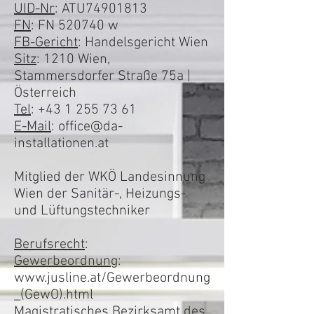
UID-Nr
: ATU74901813
FN
: FN 520740 w
FB-Gericht
: Handelsgericht Wien
Sitz
: 1210 Wien,
Stammersdorfer Straße 75a |
Österreich
Tel
:
+43 1 255 73 61
E-Mail
:
office@da-
installationen.at
Mitglied der WKÖ Landesinnung
Wien der Sanitär-, Heizungs-
und Lüftungstechniker
Berufsrecht
:
Gewerbeordnung
:
www.jusline.at/Gewerbeordnung
_(GewO).html
Magistratisches Bezirksamt des